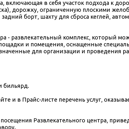
, включающая в себя участок подхода к доро
оска), дорожку, ограниченную плоскими жело
 задний борт, шахту для сброса кеглей, авто
ра - развлекательный комплекс, который мо
площадки и помещения, оснащенные специа
значенные для организации и проведения р
и бильярд.
йте и в Прайс-листе перечень услуг, оказыв
и посещения Развлекательного центра, прив
вору.