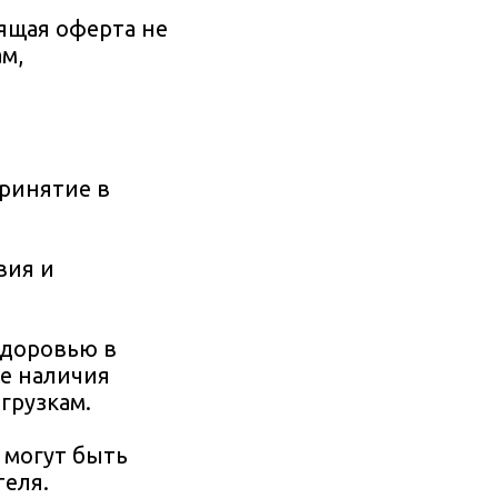
оящая оферта не
м,
принятие в
вия и
здоровью в
ае наличия
грузкам.
 могут быть
еля.