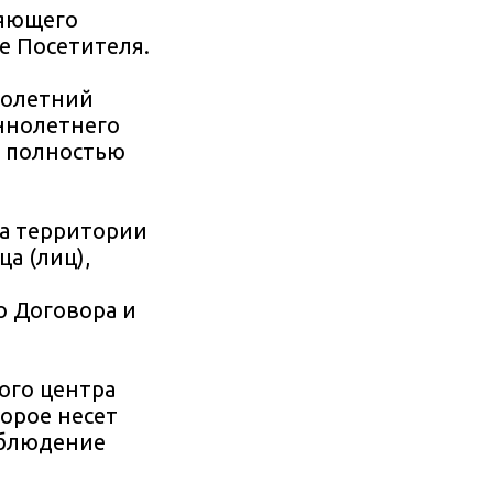
ряющего
е Посетителя.
нолетний
ннолетнего
ь полностью
на территории
а (лиц),
о Договора и
ного центра
орое несет
соблюдение