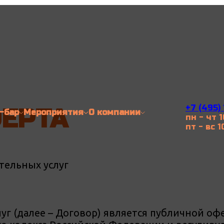
+7 (495)
ЕРТА
-бар
Мероприятия
О компании
пн - чт 1
пт - вс 1
тельных услуг
уг (далее – Договор) является публичной оф