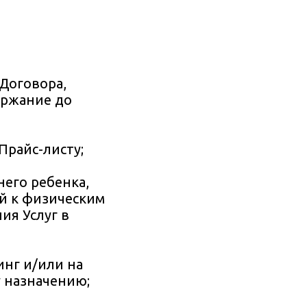
 Договора,
ержание до
Прайс-листу;
него ребенка,
й к физическим
ия Услуг в
инг и/или на
 назначению;