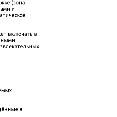
жке (зона
бами и
матическое
жет включать в
льными
азвлекательных
аемых
едённые в