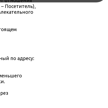
ует отношения
– Посетитель),
влекательного
стоящем
ный по адресу:
 меньшего
и.
ерез