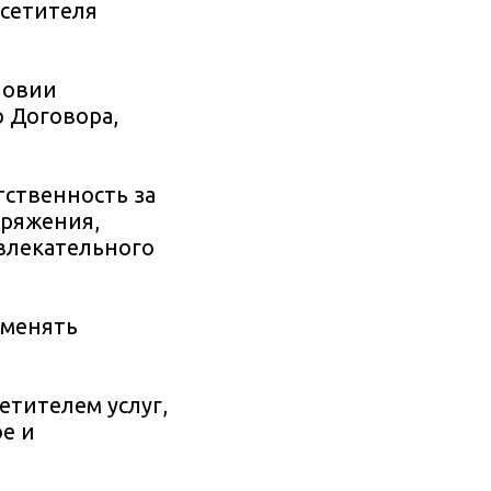
осетителя
ловии
 Договора,
тственность за
аряжения,
влекательного
именять
етителем услуг,
е и